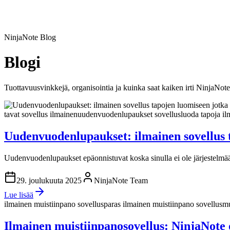
NinjaNote Blog
Blogi
Tuottavuusvinkkejä, organisointia ja kuinka saat kaiken irti NinjaNote
tavat sovellus ilmainen
uudenvuodenlupaukset sovellus
luoda tapoja i
Uudenvuodenlupaukset: ilmainen sovellus t
Uudenvuodenlupaukset epäonnistuvat koska sinulla ei ole järjestelmää. 
29. joulukuuta 2025
NinjaNote Team
Lue lisää
ilmainen muistiinpano sovellus
paras ilmainen muistiinpano sovellus
mu
Ilmainen muistiinpanosovellus: NinjaNote 