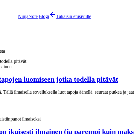
NinjaNote
|
Blogi
Takaisin etusivulle
sta
lmainen
apojen luomiseen jotka todella pitävät
Tällä ilmaisella sovelluksella luot tapoja äänellä, seuraat putkea ja ja
istiinpanot ilmaiseksi
on ikuisesti ilmainen (ja parempi kuin maks