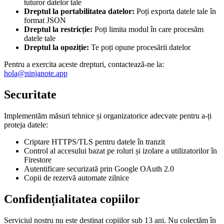
tuturor datelor tale
Dreptul la portabilitatea datelor
:
Poți exporta datele tale în
format JSON
Dreptul la restricție
:
Poți limita modul în care procesăm
datele tale
Dreptul la opoziție
:
Te poți opune procesării datelor
Pentru a exercita aceste drepturi, contactează-ne la:
hola@ninjanote.app
Securitate
Implementăm măsuri tehnice și organizatorice adecvate pentru a-ți
proteja datele:
Criptare HTTPS/TLS pentru datele în tranzit
Control al accesului bazat pe roluri și izolare a utilizatorilor în
Firestore
Autentificare securizată prin Google OAuth 2.0
Copii de rezervă automate zilnice
Confidențialitatea copiilor
Serviciul nostru nu este destinat copiilor sub 13 ani. Nu colectăm în