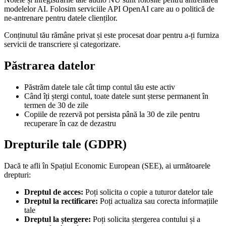
modelelor AI. Folosim serviciile API OpenAI care au o politică de
ne-antrenare pentru datele clienților.
Conținutul tău rămâne privat și este procesat doar pentru a-ți furniza
servicii de transcriere și categorizare.
Păstrarea datelor
Păstrăm datele tale cât timp contul tău este activ
Când îți ștergi contul, toate datele sunt șterse permanent în
termen de 30 de zile
Copiile de rezervă pot persista până la 30 de zile pentru
recuperare în caz de dezastru
Drepturile tale (GDPR)
Dacă te afli în Spațiul Economic European (SEE), ai următoarele
drepturi:
Dreptul de acces
:
Poți solicita o copie a tuturor datelor tale
Dreptul la rectificare
:
Poți actualiza sau corecta informațiile
tale
Dreptul la ștergere
:
Poți solicita ștergerea contului și a