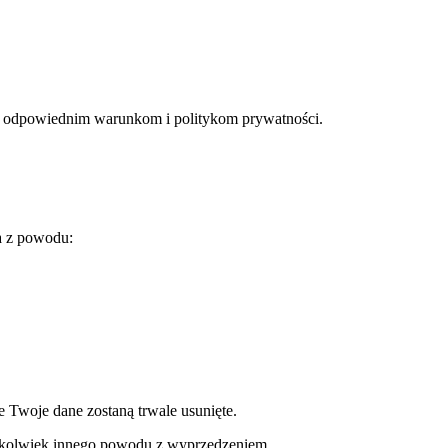
 ich odpowiednim warunkom i politykom prywatności.
a z powodu:
 Twoje dane zostaną trwale usunięte.
egokolwiek innego powodu z wyprzedzeniem.