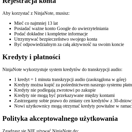
Rejestracja konta
Aby korzystać z NinjaNote, musisz:
Mieć co najmniej 13 lat
Posiadać ważne konto Google do uwierzytelniania
Podać dokładne i kompletne informacje
Utrzymywać bezpieczeństwo swojego konta
Być odpowiedzialnym za całą aktywność na swoim koncie
Kredyty i płatności
NinjaNote wykorzystuje system kredytów do transkrypcji audio:
1 kredyt = 1 minuta transkrypcji audio (zaokrąglona w górę)
Kredyty można kupić za pośrednictwem naszego systemu płatn
Kredyty nie podlegają zwrotowi po zakupie
Kredyty nie mogą być przekazywane między kontami
Zastrzegamy sobie prawo do zmiany cen kredytów z 30-dni
Nowi użytkownicy mogą otrzymać kredyty powitalne w ramac
Polityka akceptowalnego użytkowania
Zgadzasz się NIE używać NinjaNote do: