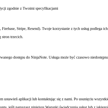
dycji zgodnie z Twoimi specyfikacjami
e, Firebase, Stripe, Resend). Twoje korzystanie z tych usług podlega
 stron trzecich.
erwanego dostępu do NinjaNote. Usługa może być czasowo niedostępn
tawień aplikacji lub kontaktując się z nami. Po usunięciu wszystkie
nta, jeśli naruszasz niniejsze Warunki świadczenia usług lub z jaki