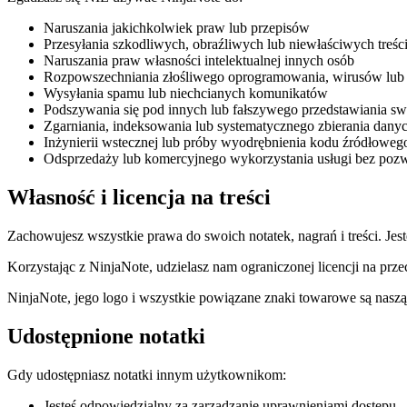
Naruszania jakichkolwiek praw lub przepisów
Przesyłania szkodliwych, obraźliwych lub niewłaściwych treśc
Naruszania praw własności intelektualnej innych osób
Rozpowszechniania złośliwego oprogramowania, wirusów lub 
Wysyłania spamu lub niechcianych komunikatów
Podszywania się pod innych lub fałszywego przedstawiania sw
Zgarniania, indeksowania lub systematycznego zbierania dany
Inżynierii wstecznej lub próby wyodrębnienia kodu źródłoweg
Odsprzedaży lub komercyjnego wykorzystania usługi bez poz
Własność i licencja na treści
Zachowujesz wszystkie prawa do swoich notatek, nagrań i treści. Jes
Korzystając z NinjaNote, udzielasz nam ograniczonej licencji na prz
NinjaNote, jego logo i wszystkie powiązane znaki towarowe są nasz
Udostępnione notatki
Gdy udostępniasz notatki innym użytkownikom:
Jesteś odpowiedzialny za zarządzanie uprawnieniami dostępu