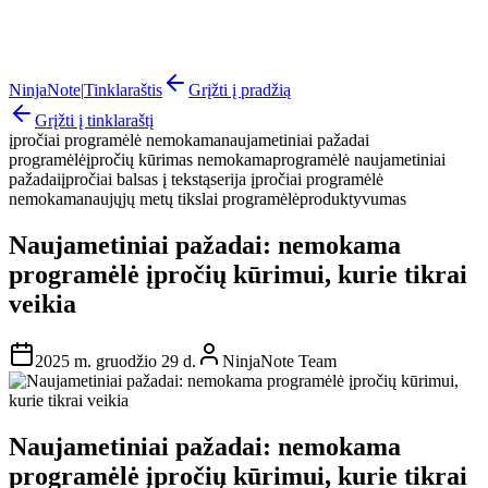
NinjaNote
|
Tinklaraštis
Grįžti į pradžią
Grįžti į tinklaraštį
įpročiai programėlė nemokama
naujametiniai pažadai
programėlė
įpročių kūrimas nemokama
programėlė naujametiniai
pažadai
įpročiai balsas į tekstą
serija įpročiai programėlė
nemokama
naujųjų metų tikslai programėlė
produktyvumas
Naujametiniai pažadai: nemokama
programėlė įpročių kūrimui, kurie tikrai
veikia
2025 m. gruodžio 29 d.
NinjaNote Team
Naujametiniai pažadai: nemokama
programėlė įpročių kūrimui, kurie tikrai