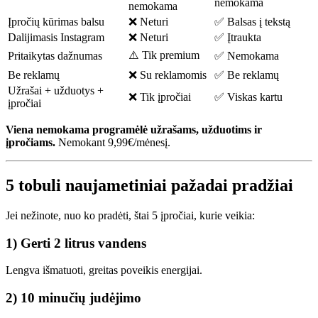
nemokama
nemokama
Įpročių kūrimas balsu
❌ Neturi
✅ Balsas į tekstą
Dalijimasis Instagram
❌ Neturi
✅ Įtraukta
⚠️ Tik premium
Pritaikytas dažnumas
✅ Nemokama
Be reklamų
❌ Su reklamomis
✅ Be reklamų
Užrašai + užduotys +
❌ Tik įpročiai
✅ Viskas kartu
įpročiai
Viena nemokama programėlė užrašams, užduotims ir
įpročiams.
Nemokant 9,99€/mėnesį.
5 tobuli naujametiniai pažadai pradžiai
Jei nežinote, nuo ko pradėti, štai 5 įpročiai, kurie veikia:
1) Gerti 2 litrus vandens
Lengva išmatuoti, greitas poveikis energijai.
2) 10 minučių judėjimo