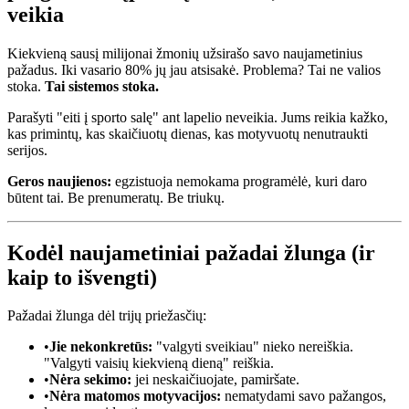
veikia
Kiekvieną sausį milijonai žmonių užsirašo savo naujametinius
pažadus. Iki vasario 80% jų jau atsisakė. Problema? Tai ne valios
stoka.
Tai sistemos stoka.
Parašyti "eiti į sporto salę" ant lapelio neveikia. Jums reikia kažko,
kas primintų, kas skaičiuotų dienas, kas motyvuotų nenutraukti
serijos.
Geros naujienos:
egzistuoja nemokama programėlė, kuri daro
būtent tai. Be prenumeratų. Be triukų.
Kodėl naujametiniai pažadai žlunga (ir
kaip to išvengti)
Pažadai žlunga dėl trijų priežasčių:
•
Jie nekonkretūs:
"valgyti sveikiau" nieko nereiškia.
"Valgyti vaisių kiekvieną dieną" reiškia.
•
Nėra sekimo:
jei neskaičiuojate, pamiršate.
•
Nėra matomos motyvacijos:
nematydami savo pažangos,