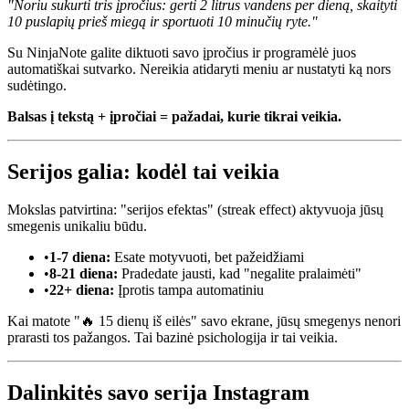
"Noriu sukurti tris įpročius: gerti 2 litrus vandens per dieną, skaityti
10 puslapių prieš miegą ir sportuoti 10 minučių ryte."
Su NinjaNote galite diktuoti savo įpročius ir programėlė juos
automatiškai sutvarko. Nereikia atidaryti meniu ar nustatyti ką nors
sudėtingo.
Balsas į tekstą + įpročiai = pažadai, kurie tikrai veikia.
Serijos galia: kodėl tai veikia
Mokslas patvirtina: "serijos efektas" (streak effect) aktyvuoja jūsų
smegenis unikaliu būdu.
•
1-7 diena:
Esate motyvuoti, bet pažeidžiami
•
8-21 diena:
Pradedate jausti, kad "negalite pralaimėti"
•
22+ diena:
Įprotis tampa automatiniu
Kai matote "🔥 15 dienų iš eilės" savo ekrane, jūsų smegenys nenori
prarasti tos pažangos. Tai bazinė psichologija ir tai veikia.
Dalinkitės savo serija Instagram