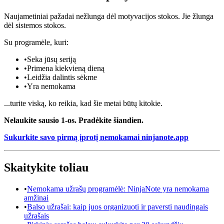
Naujametiniai pažadai nežlunga dėl motyvacijos stokos. Jie žlunga
dėl sistemos stokos.
Su programėle, kuri:
•
Seka jūsų seriją
•
Primena kiekvieną dieną
•
Leidžia dalintis sėkme
•
Yra nemokama
...turite viską, ko reikia, kad šie metai būtų kitokie.
Nelaukite sausio 1-os. Pradėkite šiandien.
Sukurkite savo pirmą įprotį nemokamai ninjanote.app
Skaitykite toliau
•
Nemokama užrašų programėlė: NinjaNote yra nemokama
amžinai
•
Balso užrašai: kaip juos organizuoti ir paversti naudingais
užrašais