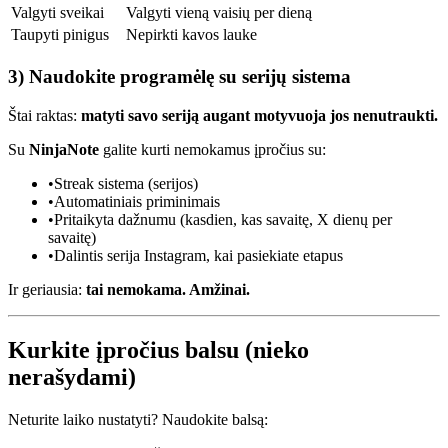
Valgyti sveikai
Valgyti vieną vaisių per dieną
Taupyti pinigus
Nepirkti kavos lauke
3) Naudokite programėlę su serijų sistema
Štai raktas:
matyti savo seriją augant motyvuoja jos nenutraukti.
Su
NinjaNote
galite kurti nemokamus įpročius su:
•
Streak sistema (serijos)
•
Automatiniais priminimais
•
Pritaikyta dažnumu (kasdien, kas savaitę, X dienų per
savaitę)
•
Dalintis serija Instagram, kai pasiekiate etapus
Ir geriausia:
tai nemokama. Amžinai.
Kurkite įpročius balsu (nieko
nerašydami)
Neturite laiko nustatyti? Naudokite balsą: