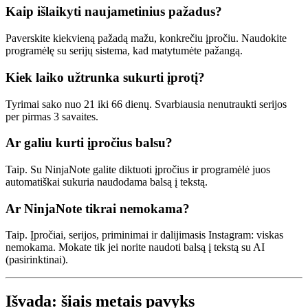
Kaip išlaikyti naujametinius pažadus?
Paverskite kiekvieną pažadą mažu, konkrečiu įpročiu. Naudokite
programėlę su serijų sistema, kad matytumėte pažangą.
Kiek laiko užtrunka sukurti įprotį?
Tyrimai sako nuo 21 iki 66 dienų. Svarbiausia nenutraukti serijos
per pirmas 3 savaites.
Ar galiu kurti įpročius balsu?
Taip. Su NinjaNote galite diktuoti įpročius ir programėlė juos
automatiškai sukuria naudodama balsą į tekstą.
Ar NinjaNote tikrai nemokama?
Taip. Įpročiai, serijos, priminimai ir dalijimasis Instagram: viskas
nemokama. Mokate tik jei norite naudoti balsą į tekstą su AI
(pasirinktinai).
Išvada: šiais metais pavyks