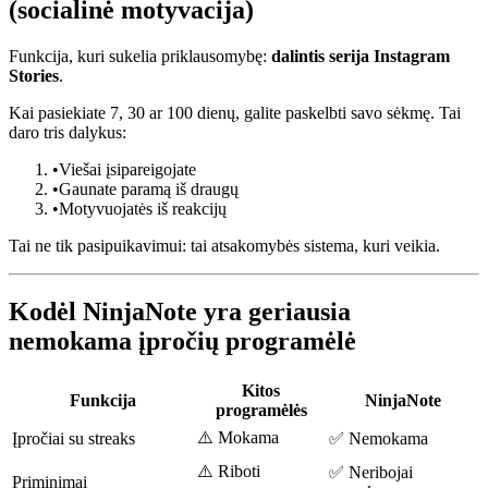
(socialinė motyvacija)
Funkcija, kuri sukelia priklausomybę:
dalintis serija Instagram
Stories
.
Kai pasiekiate 7, 30 ar 100 dienų, galite paskelbti savo sėkmę. Tai
daro tris dalykus:
•
Viešai įsipareigojate
•
Gaunate paramą iš draugų
•
Motyvuojatės iš reakcijų
Tai ne tik pasipuikavimui: tai atsakomybės sistema, kuri veikia.
Kodėl NinjaNote yra geriausia
nemokama įpročių programėlė
Kitos
Funkcija
NinjaNote
programėlės
⚠️ Mokama
Įpročiai su streaks
✅ Nemokama
⚠️ Riboti
✅ Neribojai
Priminimai