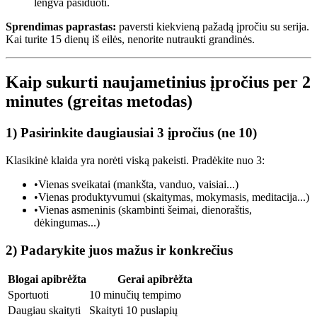
lengva pasiduoti.
Sprendimas paprastas:
paversti kiekvieną pažadą įpročiu su serija.
Kai turite 15 dienų iš eilės, nenorite nutraukti grandinės.
Kaip sukurti naujametinius įpročius per 2
minutes (greitas metodas)
1) Pasirinkite daugiausiai 3 įpročius (ne 10)
Klasikinė klaida yra norėti viską pakeisti. Pradėkite nuo 3:
•
Vienas sveikatai (mankšta, vanduo, vaisiai...)
•
Vienas produktyvumui (skaitymas, mokymasis, meditacija...)
•
Vienas asmeninis (skambinti šeimai, dienoraštis,
dėkingumas...)
2) Padarykite juos mažus ir konkrečius
Blogai apibrėžta
Gerai apibrėžta
Sportuoti
10 minučių tempimo
Daugiau skaityti
Skaityti 10 puslapių