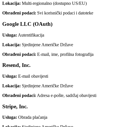
Lokacija
:
Multi-regionalno (dostupno US/EU)
Obrađeni podaci
:
Svi korisnički podaci i datoteke
Google LLC (OAuth)
Usluga
:
Autentifikacija
Lokacija
:
Sjedinjene Američke Države
Obrađeni podaci
:
E-mail, ime, profilna fotografija
Resend, Inc.
Usluga
:
E-mail obavijesti
Lokacija
:
Sjedinjene Američke Države
Obrađeni podaci
:
Adresa e-pošte, sadržaj obavijesti
Stripe, Inc.
Usluga
:
Obrada plaćanja
Lokacija
:
Sjedinjene Američke Države