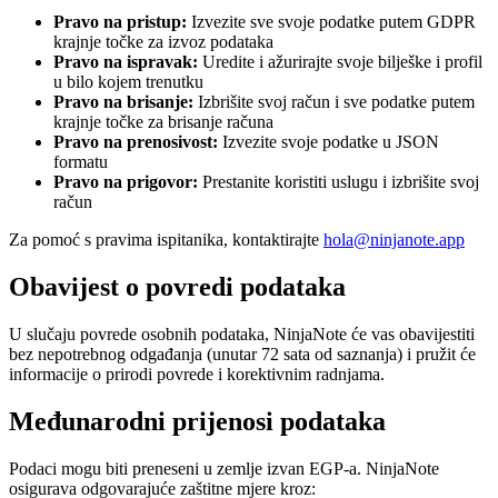
Pravo na pristup
:
Izvezite sve svoje podatke putem GDPR
krajnje točke za izvoz podataka
Pravo na ispravak
:
Uredite i ažurirajte svoje bilješke i profil
u bilo kojem trenutku
Pravo na brisanje
:
Izbrišite svoj račun i sve podatke putem
krajnje točke za brisanje računa
Pravo na prenosivost
:
Izvezite svoje podatke u JSON
formatu
Pravo na prigovor
:
Prestanite koristiti uslugu i izbrišite svoj
račun
Za pomoć s pravima ispitanika, kontaktirajte
hola@ninjanote.app
Obavijest o povredi podataka
U slučaju povrede osobnih podataka, NinjaNote će vas obavijestiti
bez nepotrebnog odgađanja (unutar 72 sata od saznanja) i pružit će
informacije o prirodi povrede i korektivnim radnjama.
Međunarodni prijenosi podataka
Podaci mogu biti preneseni u zemlje izvan EGP-a. NinjaNote
osigurava odgovarajuće zaštitne mjere kroz: