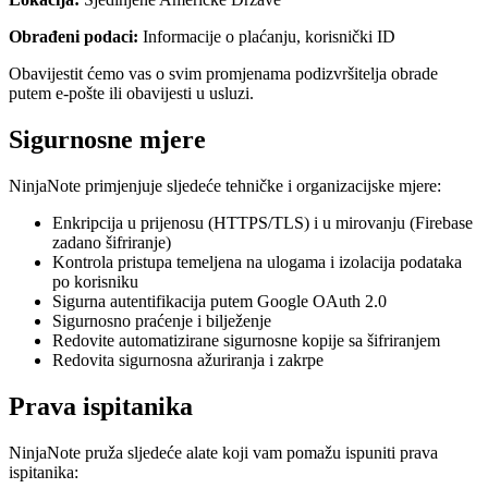
Obrađeni podaci
:
Informacije o plaćanju, korisnički ID
Obavijestit ćemo vas o svim promjenama podizvršitelja obrade
putem e-pošte ili obavijesti u usluzi.
Sigurnosne mjere
NinjaNote primjenjuje sljedeće tehničke i organizacijske mjere:
Enkripcija u prijenosu (HTTPS/TLS) i u mirovanju (Firebase
zadano šifriranje)
Kontrola pristupa temeljena na ulogama i izolacija podataka
po korisniku
Sigurna autentifikacija putem Google OAuth 2.0
Sigurnosno praćenje i bilježenje
Redovite automatizirane sigurnosne kopije sa šifriranjem
Redovita sigurnosna ažuriranja i zakrpe
Prava ispitanika
NinjaNote pruža sljedeće alate koji vam pomažu ispuniti prava
ispitanika: