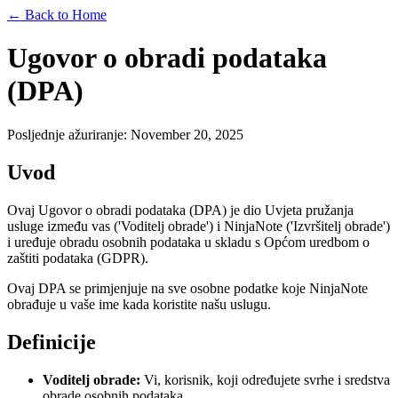
← Back to Home
Ugovor o obradi podataka
(DPA)
Posljednje ažuriranje
: November 20, 2025
Uvod
Ovaj Ugovor o obradi podataka (DPA) je dio Uvjeta pružanja
usluge između vas ('Voditelj obrade') i NinjaNote ('Izvršitelj obrade')
i uređuje obradu osobnih podataka u skladu s Općom uredbom o
zaštiti podataka (GDPR).
Ovaj DPA se primjenjuje na sve osobne podatke koje NinjaNote
obrađuje u vaše ime kada koristite našu uslugu.
Definicije
Voditelj obrade
:
Vi, korisnik, koji određujete svrhe i sredstva
obrade osobnih podataka